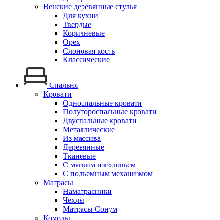
Венские деревянные стулья
Для кухни
Твердые
Коричневые
Орех
Слоновая кость
Классические
Спальня
Кровати
Односпальные кровати
Полутороспальные кровати
Двуспальные кровати
Металлические
Из массива
Деревянные
Тканевые
С мягким изголовьем
С подъемным механизмом
Матрасы
Наматрасники
Чехлы
Матрасы Сонум
Комоды