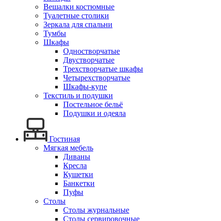
Вешалки костюмные
Туалетные столики
Зеркала для спальни
Тумбы
Шкафы
Одностворчатые
Двустворчатые
Трехстворчатые шкафы
Четырехстворчатые
Шкафы-купе
Текстиль и подушки
Постельное бельё
Подушки и одеяла
Гостиная
Мягкая мебель
Диваны
Кресла
Кушетки
Банкетки
Пуфы
Столы
Столы журнальные
Столы сервировочные