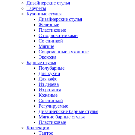
Дизайнерские стулья
Табуреты
Кухонные стулья
Дизайнерские стулья
Железные
Пластиковые
С подлокотниками
Со спинкой
Мягкие
Современные кухонные
Экокожа
Барные стулья
Полубарные
Для кухни
Для кафе
Из дерева
Из ротанга
Кожаные
Со спинкой
Регулируемые
Дизайнерские барные стулья
Мягкие барные стулья
Пластиковые
Коллекции
Тантос