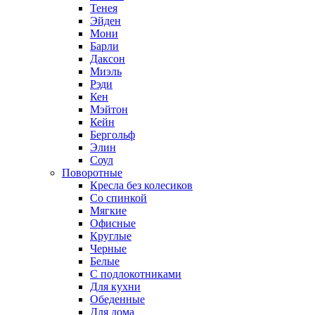
Тенея
Эйден
Мони
Барли
Даксон
Миэль
Рэди
Кен
Мэйтон
Кейн
Бергольф
Элин
Соул
Поворотные
Кресла без колесиков
Со спинкой
Мягкие
Офисные
Круглые
Черные
Белые
С подлокотниками
Для кухни
Обеденные
Для дома