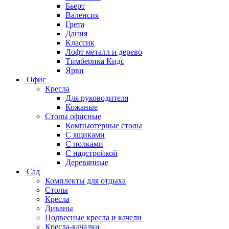
Бьерт
Валенсия
Грета
Дания
Классик
Лофт металл и дерево
Тимберика Кидс
Ярви
Офис
Кресла
Для руководителя
Кожаные
Столы офисные
Компьютерные столы
С ящиками
С полками
С надстройкой
Деревянные
Сад
Комплекты для отдыха
Столы
Кресла
Диваны
Подвесные кресла и качели
Кресла-качалки