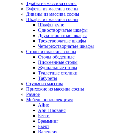
Тумбы из массива сосны
Буфеты из массива сосны
Диваны из массива сосны
Шкафы из массива сосны
Шкафы купе
Одностворчатые шкафы
Двухстворчатые шкафы
Трехстворчатые шкафы
Четырехстворчатые шкафы
Столы из массива сосны
Столы обеденные
Письменные столы
Журнальные столы
Туалетные столики
Табуреты
Стулья из массива
Прихожие из массива сосны
Разное
Мебель по коллекциям
Айно
Ари-Прованс
Бетти
Брамминг
Бьерт
Валенсия