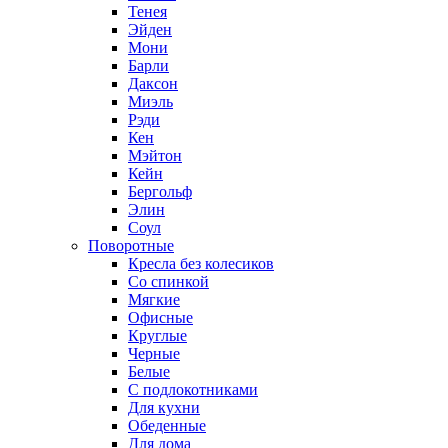
Тенея
Эйден
Мони
Барли
Даксон
Миэль
Рэди
Кен
Мэйтон
Кейн
Бергольф
Элин
Соул
Поворотные
Кресла без колесиков
Со спинкой
Мягкие
Офисные
Круглые
Черные
Белые
С подлокотниками
Для кухни
Обеденные
Для дома