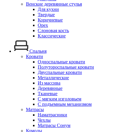
Венские деревянные стулья
Для кухни
Твердые
Коричневые
Орех
Слоновая кость
Классические
Спальня
Кровати
Односпальные кровати
Полутороспальные кровати
Двуспальные кровати
Металлические
Из массива
Деревянные
Тканевые
С мягким изголовьем
С подъемным механизмом
Матрасы
Наматрасники
Чехлы
Матрасы Сонум
Комоды