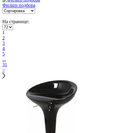
Фильтр подбора
На странице:
1
2
3
4
5
...
31
>