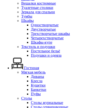
Вешалки костюмные
Туалетные столики
Зеркала для спальни
Тумбы
Шкафы
Одностворчатые
Двустворчатые
Трехстворчатые шкафы
Четырехстворчатые
Шкафы-купе
Текстиль и подушки
Постельное бельё
Подушки и одеяла
Гостиная
Мягкая мебель
Диваны
Кресла
Кушетки
Банкетки
Пуфы
Столы
Столы журнальные
Столы сервировочные