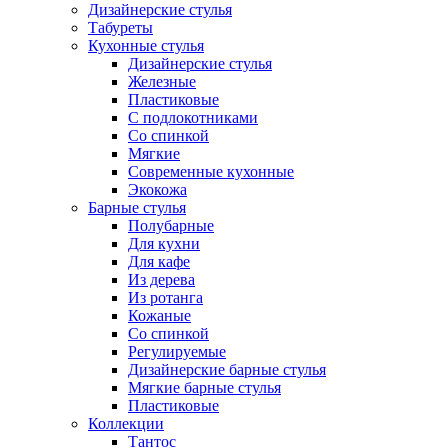
Дизайнерские стулья
Табуреты
Кухонные стулья
Дизайнерские стулья
Железные
Пластиковые
С подлокотниками
Со спинкой
Мягкие
Современные кухонные
Экокожа
Барные стулья
Полубарные
Для кухни
Для кафе
Из дерева
Из ротанга
Кожаные
Со спинкой
Регулируемые
Дизайнерские барные стулья
Мягкие барные стулья
Пластиковые
Коллекции
Тантос