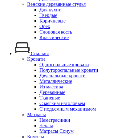
Венские деревянные стулья
Для кухни
Твердые
Коричневые
Орех
Слоновая кость
Классические
Спальня
Кровати
Односпальные кровати
Полутороспальные кровати
Двуспальные кровати
Металлические
Из массива
Деревянные
Тканевые
С мягким изголовьем
С подъемным механизмом
Матрасы
Наматрасники
Чехлы
Матрасы Сонум
Комоды