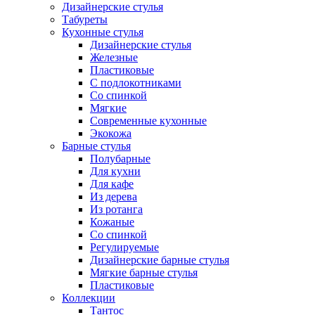
Дизайнерские стулья
Табуреты
Кухонные стулья
Дизайнерские стулья
Железные
Пластиковые
С подлокотниками
Со спинкой
Мягкие
Современные кухонные
Экокожа
Барные стулья
Полубарные
Для кухни
Для кафе
Из дерева
Из ротанга
Кожаные
Со спинкой
Регулируемые
Дизайнерские барные стулья
Мягкие барные стулья
Пластиковые
Коллекции
Тантос