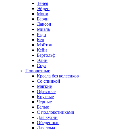
Тенея
Эйден
Мони
Барли
Даксон
Миэль
Рэди
Кен
Мэйтон
Кейн
Бергольф
Элин
Соул
Поворотные
Кресла без колесиков
Со спинкой
Мягкие
Офисные
Круглые
Черные
Белые
С подлокотниками
Для кухни
Обеденные
Для дома