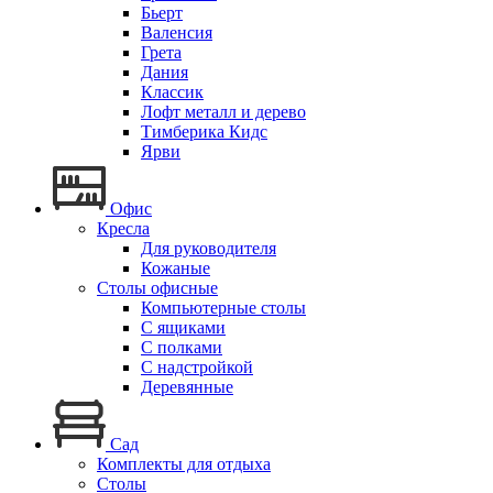
Бьерт
Валенсия
Грета
Дания
Классик
Лофт металл и дерево
Тимберика Кидс
Ярви
Офис
Кресла
Для руководителя
Кожаные
Столы офисные
Компьютерные столы
С ящиками
С полками
С надстройкой
Деревянные
Сад
Комплекты для отдыха
Столы