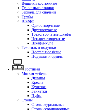
Вешалки костюмные
Туалетные столики
Зеркала для спальни
Тумбы
Шкафы
Одностворчатые
Двустворчатые
Трехстворчатые шкафы
Четырехстворчатые
Шкафы-купе
Текстиль и подушки
Постельное бельё
Подушки и одеяла
Гостиная
Мягкая мебель
Диваны
Кресла
Кушетки
Банкетки
Пуфы
Столы
Столы журнальные
Столы сервировочные