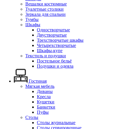
Вешалки костюмные
Туалетные столики
Зеркала для спальни
Тумбы
Шкафы
Одностворчатые
Двустворчатые
Трехстворчатые шкафы
Четырехстворчатые
Шкафы-купе
Текстиль и подушки
Постельное бельё
Подушки и одеяла
Гостиная
Мягкая мебель
Диваны
Кресла
Кушетки
Банкетки
Пуфы
Столы
Столы журнальные
Столы сервировочные