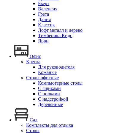
Бьерт
Валенсия
Грета
Дания
Классик
Лофт металл и дерево
Тимберика Кидс
Ярви
Офис
Кресла
Для руководителя
Кожаные
Столы офисные
Компьютерные столы
С ящиками
С полками
С надстройкой
Деревянные
Сад
Комплекты для отдыха
Столы