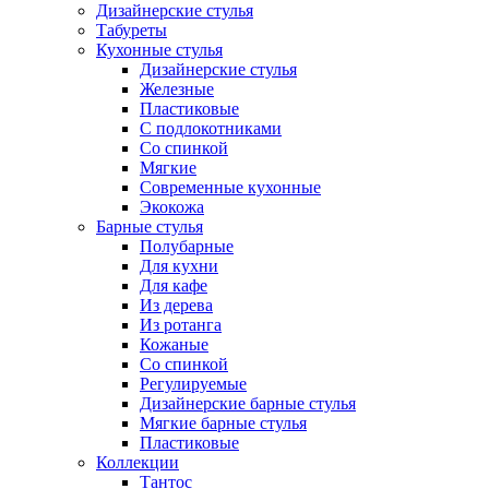
Дизайнерские стулья
Табуреты
Кухонные стулья
Дизайнерские стулья
Железные
Пластиковые
С подлокотниками
Со спинкой
Мягкие
Современные кухонные
Экокожа
Барные стулья
Полубарные
Для кухни
Для кафе
Из дерева
Из ротанга
Кожаные
Со спинкой
Регулируемые
Дизайнерские барные стулья
Мягкие барные стулья
Пластиковые
Коллекции
Тантос