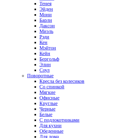
Тенея
Эйден
Мони
Барли
Даксон
Миэль
Рэди
Кен
Мэйтон
Кейн
Бергольф
Элин
Соул
Поворотные
Кресла без колесиков
Со спинкой
Мягкие
Офисные
Круглые
Черные
Белые
С подлокотниками
Для кухни
Обеденные
Для дома