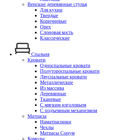
Венские деревянные стулья
Для кухни
Твердые
Коричневые
Орех
Слоновая кость
Классические
Спальня
Кровати
Односпальные кровати
Полутороспальные кровати
Двуспальные кровати
Металлические
Из массива
Деревянные
Тканевые
С мягким изголовьем
С подъемным механизмом
Матрасы
Наматрасники
Чехлы
Матрасы Сонум
Комоды