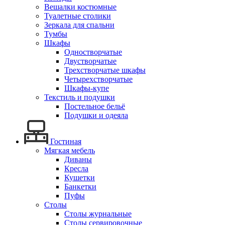
Вешалки костюмные
Туалетные столики
Зеркала для спальни
Тумбы
Шкафы
Одностворчатые
Двустворчатые
Трехстворчатые шкафы
Четырехстворчатые
Шкафы-купе
Текстиль и подушки
Постельное бельё
Подушки и одеяла
Гостиная
Мягкая мебель
Диваны
Кресла
Кушетки
Банкетки
Пуфы
Столы
Столы журнальные
Столы сервировочные