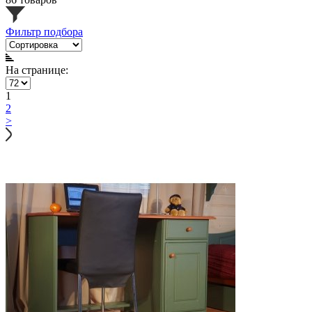
Фильтр подбора
На странице:
1
2
>