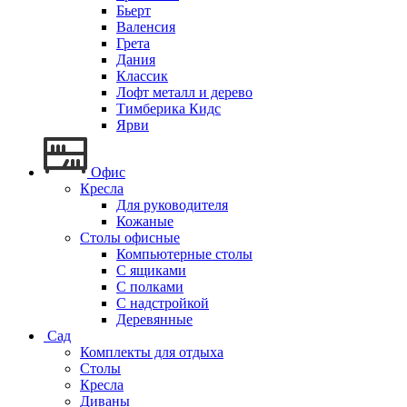
Бьерт
Валенсия
Грета
Дания
Классик
Лофт металл и дерево
Тимберика Кидс
Ярви
Офис
Кресла
Для руководителя
Кожаные
Столы офисные
Компьютерные столы
С ящиками
С полками
С надстройкой
Деревянные
Сад
Комплекты для отдыха
Столы
Кресла
Диваны