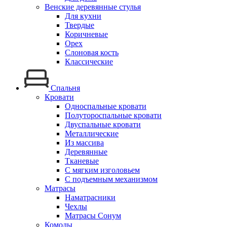
Венские деревянные стулья
Для кухни
Твердые
Коричневые
Орех
Слоновая кость
Классические
Спальня
Кровати
Односпальные кровати
Полутороспальные кровати
Двуспальные кровати
Металлические
Из массива
Деревянные
Тканевые
С мягким изголовьем
С подъемным механизмом
Матрасы
Наматрасники
Чехлы
Матрасы Сонум
Комоды