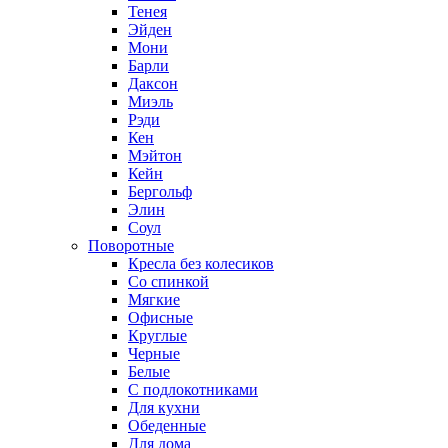
Тенея
Эйден
Мони
Барли
Даксон
Миэль
Рэди
Кен
Мэйтон
Кейн
Бергольф
Элин
Соул
Поворотные
Кресла без колесиков
Со спинкой
Мягкие
Офисные
Круглые
Черные
Белые
С подлокотниками
Для кухни
Обеденные
Для дома