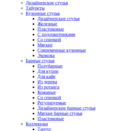
Дизайнерские стулья
Табуреты
Кухонные стулья
Дизайнерские стулья
Железные
Пластиковые
С подлокотниками
Со спинкой
Мягкие
Современные кухонные
Экокожа
Барные стулья
Полубарные
Для кухни
Для кафе
Из дерева
Из ротанга
Кожаные
Со спинкой
Регулируемые
Дизайнерские барные стулья
Мягкие барные стулья
Пластиковые
Коллекции
Тантос