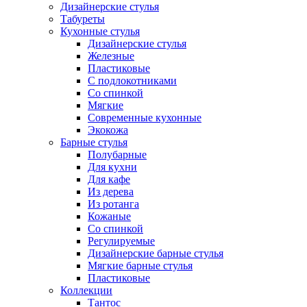
Дизайнерские стулья
Табуреты
Кухонные стулья
Дизайнерские стулья
Железные
Пластиковые
С подлокотниками
Со спинкой
Мягкие
Современные кухонные
Экокожа
Барные стулья
Полубарные
Для кухни
Для кафе
Из дерева
Из ротанга
Кожаные
Со спинкой
Регулируемые
Дизайнерские барные стулья
Мягкие барные стулья
Пластиковые
Коллекции
Тантос