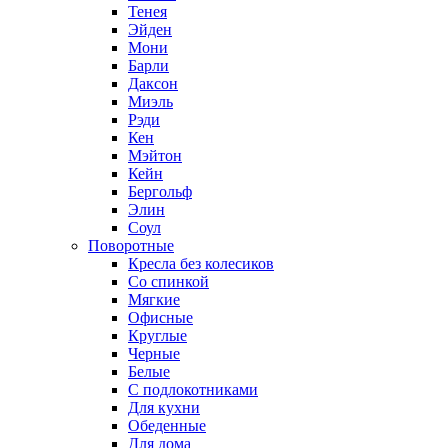
Тенея
Эйден
Мони
Барли
Даксон
Миэль
Рэди
Кен
Мэйтон
Кейн
Бергольф
Элин
Соул
Поворотные
Кресла без колесиков
Со спинкой
Мягкие
Офисные
Круглые
Черные
Белые
С подлокотниками
Для кухни
Обеденные
Для дома