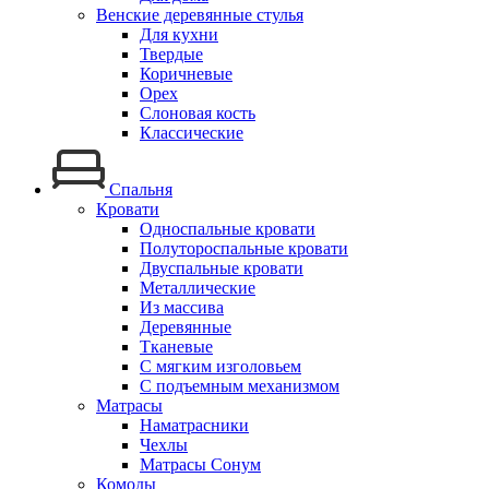
Венские деревянные стулья
Для кухни
Твердые
Коричневые
Орех
Слоновая кость
Классические
Спальня
Кровати
Односпальные кровати
Полутороспальные кровати
Двуспальные кровати
Металлические
Из массива
Деревянные
Тканевые
С мягким изголовьем
С подъемным механизмом
Матрасы
Наматрасники
Чехлы
Матрасы Сонум
Комоды