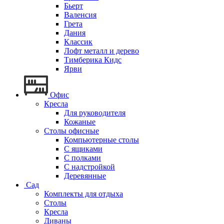
Бьерт
Валенсия
Грета
Дания
Классик
Лофт металл и дерево
Тимберика Кидс
Ярви
Офис
Кресла
Для руководителя
Кожаные
Столы офисные
Компьютерные столы
С ящиками
С полками
С надстройкой
Деревянные
Сад
Комплекты для отдыха
Столы
Кресла
Диваны