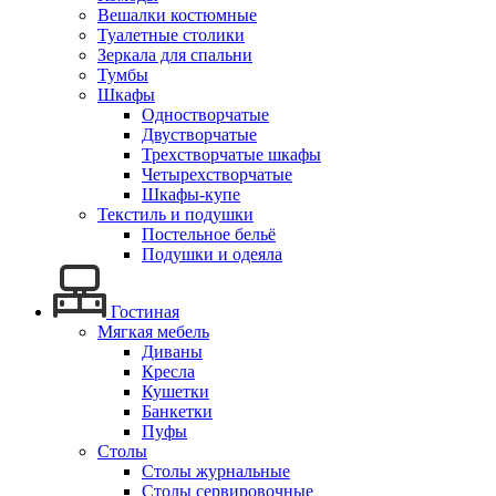
Вешалки костюмные
Туалетные столики
Зеркала для спальни
Тумбы
Шкафы
Одностворчатые
Двустворчатые
Трехстворчатые шкафы
Четырехстворчатые
Шкафы-купе
Текстиль и подушки
Постельное бельё
Подушки и одеяла
Гостиная
Мягкая мебель
Диваны
Кресла
Кушетки
Банкетки
Пуфы
Столы
Столы журнальные
Столы сервировочные