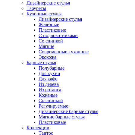
Дизайнерские стулья
Табуреты
Кухонные стулья
Дизайнерские стулья
Железные
Пластиковые
С подлокотниками
Со спинкой
Мягкие
Современные кухонные
Экокожа
Барные стулья
Полубарные
Для кухни
Для кафе
Из дерева
Из ротанга
Кожаные
Со спинкой
Регулируемые
Дизайнерские барные стулья
Мягкие барные стулья
Пластиковые
Коллекции
Тантос