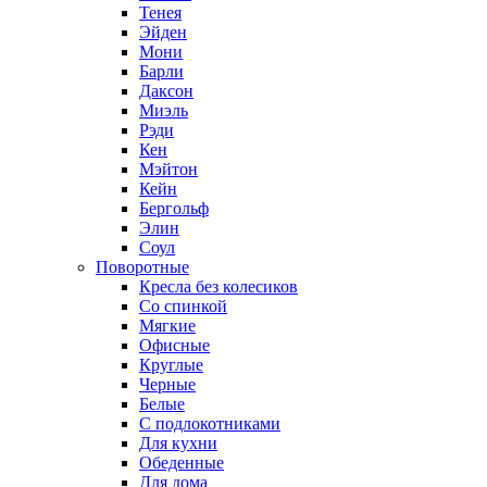
Тенея
Эйден
Мони
Барли
Даксон
Миэль
Рэди
Кен
Мэйтон
Кейн
Бергольф
Элин
Соул
Поворотные
Кресла без колесиков
Со спинкой
Мягкие
Офисные
Круглые
Черные
Белые
С подлокотниками
Для кухни
Обеденные
Для дома