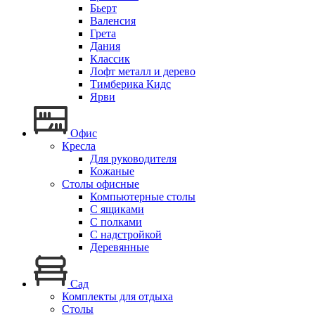
Бьерт
Валенсия
Грета
Дания
Классик
Лофт металл и дерево
Тимберика Кидс
Ярви
Офис
Кресла
Для руководителя
Кожаные
Столы офисные
Компьютерные столы
С ящиками
С полками
С надстройкой
Деревянные
Сад
Комплекты для отдыха
Столы