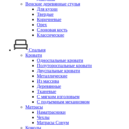
Венские деревянные стулья
Для кухни
Твердые
Коричневые
Орех
Слоновая кость
Классические
Спальня
Кровати
Односпальные кровати
Полутороспальные кровати
Двуспальные кровати
Металлические
Из массива
Деревянные
Тканевые
С мягким изголовьем
С подъемным механизмом
Матрасы
Наматрасники
Чехлы
Матрасы Сонум
Комоды