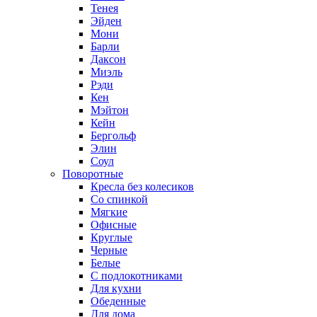
Тенея
Эйден
Мони
Барли
Даксон
Миэль
Рэди
Кен
Мэйтон
Кейн
Бергольф
Элин
Соул
Поворотные
Кресла без колесиков
Со спинкой
Мягкие
Офисные
Круглые
Черные
Белые
С подлокотниками
Для кухни
Обеденные
Для дома