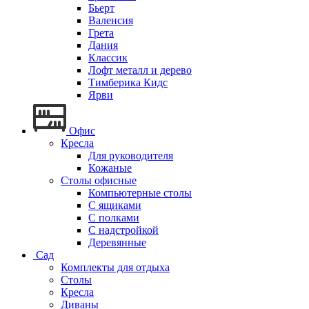
Бьерт
Валенсия
Грета
Дания
Классик
Лофт металл и дерево
Тимберика Кидс
Ярви
Офис
Кресла
Для руководителя
Кожаные
Столы офисные
Компьютерные столы
С ящиками
С полками
С надстройкой
Деревянные
Сад
Комплекты для отдыха
Столы
Кресла
Диваны