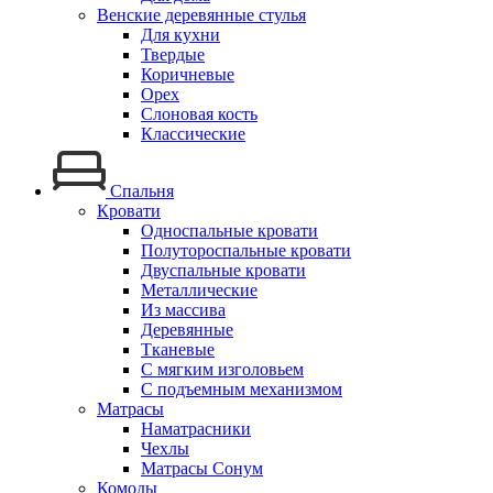
Венские деревянные стулья
Для кухни
Твердые
Коричневые
Орех
Слоновая кость
Классические
Спальня
Кровати
Односпальные кровати
Полутороспальные кровати
Двуспальные кровати
Металлические
Из массива
Деревянные
Тканевые
С мягким изголовьем
С подъемным механизмом
Матрасы
Наматрасники
Чехлы
Матрасы Сонум
Комоды