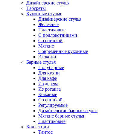
Дизайнерские стулья
Табуреты
Кухонные стулья
Дизайнерские стулья
Железные
Пластиковые
С подлокотниками
Со спинкой
Мягкие
Современные кухонные
Экокожа
Барные стулья
Полубарные
Для кухни
Для кафе
Из дерева
Из ротанга
Кожаные
Со спинкой
Регулируемые
Дизайнерские барные стулья
Мягкие барные стулья
Пластиковые
Коллекции
Тантос