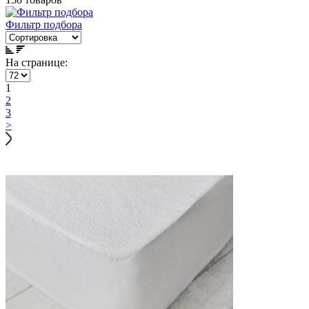
Фильтр подбора
На странице:
1
2
3
>