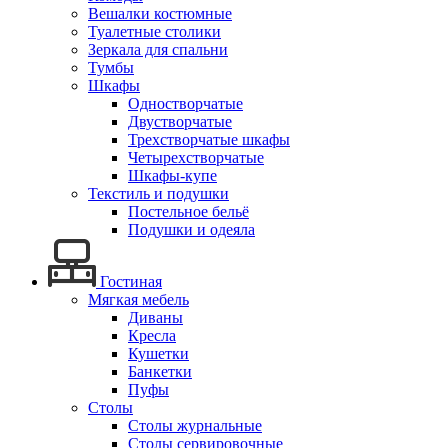
Вешалки костюмные
Туалетные столики
Зеркала для спальни
Тумбы
Шкафы
Одностворчатые
Двустворчатые
Трехстворчатые шкафы
Четырехстворчатые
Шкафы-купе
Текстиль и подушки
Постельное бельё
Подушки и одеяла
Гостиная
Мягкая мебель
Диваны
Кресла
Кушетки
Банкетки
Пуфы
Столы
Столы журнальные
Столы сервировочные