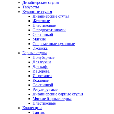
Дизайнерские стулья
Табуреты
Кухонные стулья
Дизайнерские стулья
Железные
Пластиковые
С подлокотниками
Со спинкой
Мягкие
Современные кухонные
Экокожа
Барные стулья
Полубарные
Для кухни
Для кафе
Из дерева
Из ротанга
Кожаные
Со спинкой
Регулируемые
Дизайнерские барные стулья
Мягкие барные стулья
Пластиковые
Коллекции
Тантос