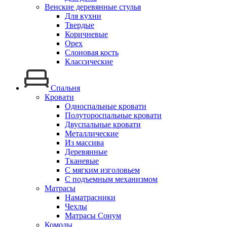
Венские деревянные стулья
Для кухни
Твердые
Коричневые
Орех
Слоновая кость
Классические
Спальня
Кровати
Односпальные кровати
Полутороспальные кровати
Двуспальные кровати
Металлические
Из массива
Деревянные
Тканевые
С мягким изголовьем
С подъемным механизмом
Матрасы
Наматрасники
Чехлы
Матрасы Сонум
Комоды