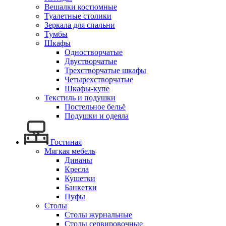
Вешалки костюмные
Туалетные столики
Зеркала для спальни
Тумбы
Шкафы
Одностворчатые
Двустворчатые
Трехстворчатые шкафы
Четырехстворчатые
Шкафы-купе
Текстиль и подушки
Постельное бельё
Подушки и одеяла
Гостиная
Мягкая мебель
Диваны
Кресла
Кушетки
Банкетки
Пуфы
Столы
Столы журнальные
Столы сервировочные