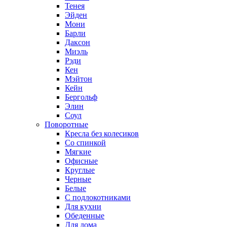
Тенея
Эйден
Мони
Барли
Даксон
Миэль
Рэди
Кен
Мэйтон
Кейн
Бергольф
Элин
Соул
Поворотные
Кресла без колесиков
Со спинкой
Мягкие
Офисные
Круглые
Черные
Белые
С подлокотниками
Для кухни
Обеденные
Для дома