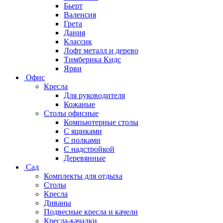
Бьерт
Валенсия
Грета
Дания
Классик
Лофт металл и дерево
Тимберика Кидс
Ярви
Офис
Кресла
Для руководителя
Кожаные
Столы офисные
Компьютерные столы
С ящиками
С полками
С надстройкой
Деревянные
Сад
Комплекты для отдыха
Столы
Кресла
Диваны
Подвесные кресла и качели
Кресла-качалки