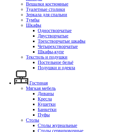
Вешалки костюмные
Туалетные столики
Зеркала для спальни
Тумбы
Шкафы
Одностворчатые
Двустворчатые
Трехстворчатые шкафы
Четырехстворчатые
Шкафы-купе
Текстиль и подушки
Постельное бельё
Подушки и одеяла
Гостиная
Мягкая мебель
Диваны
Кресла
Кушетки
Банкетки
Пуфы
Столы
Столы журнальные
Столы сервировочные