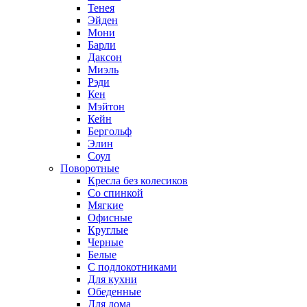
Тенея
Эйден
Мони
Барли
Даксон
Миэль
Рэди
Кен
Мэйтон
Кейн
Бергольф
Элин
Соул
Поворотные
Кресла без колесиков
Со спинкой
Мягкие
Офисные
Круглые
Черные
Белые
С подлокотниками
Для кухни
Обеденные
Для дома