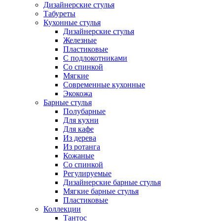
Дизайнерские стулья
Табуреты
Кухонные стулья
Дизайнерские стулья
Железные
Пластиковые
С подлокотниками
Со спинкой
Мягкие
Современные кухонные
Экокожа
Барные стулья
Полубарные
Для кухни
Для кафе
Из дерева
Из ротанга
Кожаные
Со спинкой
Регулируемые
Дизайнерские барные стулья
Мягкие барные стулья
Пластиковые
Коллекции
Тантос