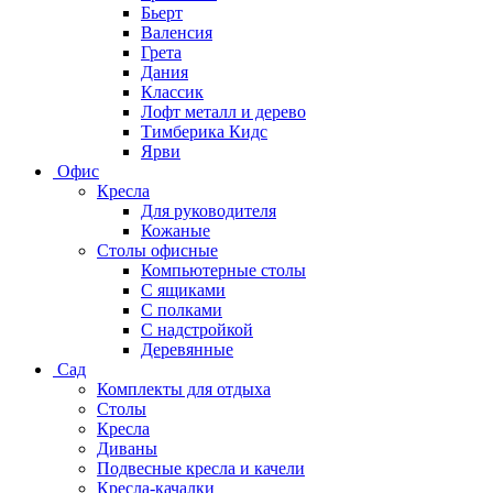
Бьерт
Валенсия
Грета
Дания
Классик
Лофт металл и дерево
Тимберика Кидс
Ярви
Офис
Кресла
Для руководителя
Кожаные
Столы офисные
Компьютерные столы
С ящиками
С полками
С надстройкой
Деревянные
Сад
Комплекты для отдыха
Столы
Кресла
Диваны
Подвесные кресла и качели
Кресла-качалки