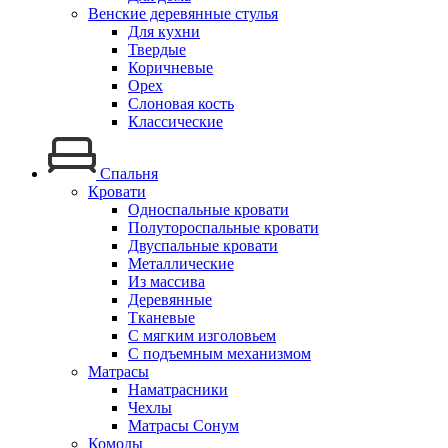
Венские деревянные стулья
Для кухни
Твердые
Коричневые
Орех
Слоновая кость
Классические
Спальня
Кровати
Односпальные кровати
Полутороспальные кровати
Двуспальные кровати
Металлические
Из массива
Деревянные
Тканевые
С мягким изголовьем
С подъемным механизмом
Матрасы
Наматрасники
Чехлы
Матрасы Сонум
Комоды