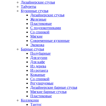
Дизайнерские стулья
Табуреты
Кухонные стулья
Дизайнерские стулья
Железные
Пластиковые
С подлокотниками
Со спинкой
Мягкие
Современные кухонные
Экокожа
Барные стулья
Полубарные
Для кухни
Для кафе
Из дерева
Из ротанга
Кожаные
Со спинкой
Регулируемые
Дизайнерские барные стулья
Мягкие барные стулья
Пластиковые
Коллекции
Тантос