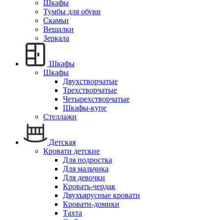
Шкафы
Тумбы для обуви
Скамьи
Вешалки
Зеркала
Шкафы
Шкафы
Двухстворчатые
Трехстворчатые
Четырехстворчатые
Шкафы-купе
Стеллажи
Детская
Кровати детские
Для подростка
Для мальчика
Для девочки
Кровать-чердак
Двухъярусные кровати
Кровати-домики
Тахта