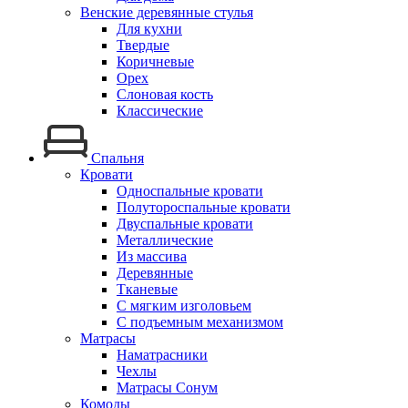
Венские деревянные стулья
Для кухни
Твердые
Коричневые
Орех
Слоновая кость
Классические
Спальня
Кровати
Односпальные кровати
Полутороспальные кровати
Двуспальные кровати
Металлические
Из массива
Деревянные
Тканевые
С мягким изголовьем
С подъемным механизмом
Матрасы
Наматрасники
Чехлы
Матрасы Сонум
Комоды