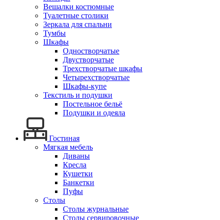
Вешалки костюмные
Туалетные столики
Зеркала для спальни
Тумбы
Шкафы
Одностворчатые
Двустворчатые
Трехстворчатые шкафы
Четырехстворчатые
Шкафы-купе
Текстиль и подушки
Постельное бельё
Подушки и одеяла
Гостиная
Мягкая мебель
Диваны
Кресла
Кушетки
Банкетки
Пуфы
Столы
Столы журнальные
Столы сервировочные