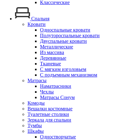
Классические
Спальня
Кровати
Односпальные кровати
Полутороспальные кровати
Двуспальные кровати
Металлические
Из массива
Деревянные
Тканевые
С мягким изголовьем
С подъемным механизмом
Матрасы
Наматрасники
Чехлы
Матрасы Сонум
Комоды
Вешалки костюмные
Туалетные столики
Зеркала для спальни
Тумбы
Шкафы
Одностворчатые