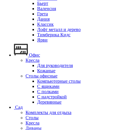
Бьерт
Валенсия
Грета
Дания
Классик
Лофт металл и дерево
Тимберика Кидс
Ярви
Офис
Кресла
Для руководителя
Кожаные
Столы офисные
Компьютерные столы
С ящиками
С полками
С надстройкой
Деревянные
Сад
Комплекты для отдыха
Столы
Кресла
Диваны