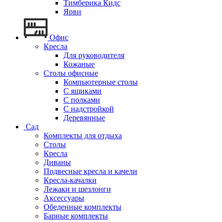
Тимберика Кидс
Ярви
Офис
Кресла
Для руководителя
Кожаные
Столы офисные
Компьютерные столы
С ящиками
С полками
С надстройкой
Деревянные
Сад
Комплекты для отдыха
Столы
Кресла
Диваны
Подвесные кресла и качели
Кресла-качалки
Лежаки и шезлонги
Аксессуары
Обеденные комплекты
Барные комплекты