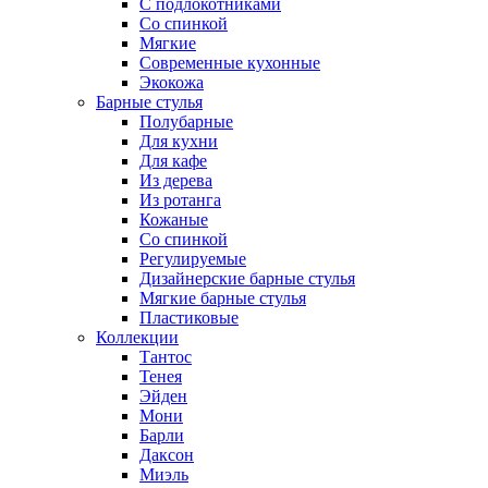
С подлокотниками
Со спинкой
Мягкие
Современные кухонные
Экокожа
Барные стулья
Полубарные
Для кухни
Для кафе
Из дерева
Из ротанга
Кожаные
Со спинкой
Регулируемые
Дизайнерские барные стулья
Мягкие барные стулья
Пластиковые
Коллекции
Тантос
Тенея
Эйден
Мони
Барли
Даксон
Миэль