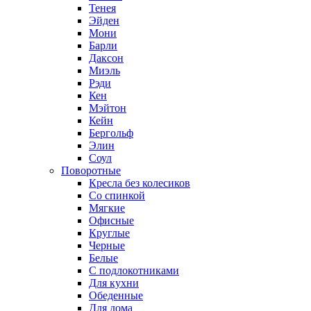
Тенея
Эйден
Мони
Барли
Даксон
Миэль
Рэди
Кен
Мэйтон
Кейн
Бергольф
Элин
Соул
Поворотные
Кресла без колесиков
Со спинкой
Мягкие
Офисные
Круглые
Черные
Белые
С подлокотниками
Для кухни
Обеденные
Для дома