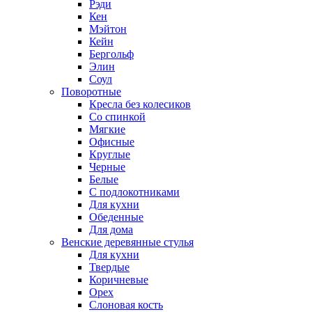
Рэди
Кен
Мэйтон
Кейн
Бергольф
Элин
Соул
Поворотные
Кресла без колесиков
Со спинкой
Мягкие
Офисные
Круглые
Черные
Белые
С подлокотниками
Для кухни
Обеденные
Для дома
Венские деревянные стулья
Для кухни
Твердые
Коричневые
Орех
Слоновая кость