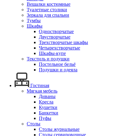
Вешалки костюмные
Туалетные столики
Зеркала для спальни
Тумбы
Шкафы
Одностворчатые
Двустворчатые
Трехстворчатые шкафы
Четырехстворчатые
Шкафы-купе
Текстиль и подушки
Постельное бельё
Подушки и одеяла
Гостиная
Мягкая мебель
Диваны
Кресла
Кушетки
Банкетки
Пуфы
Столы
Столы журнальные
Столы сервировочные