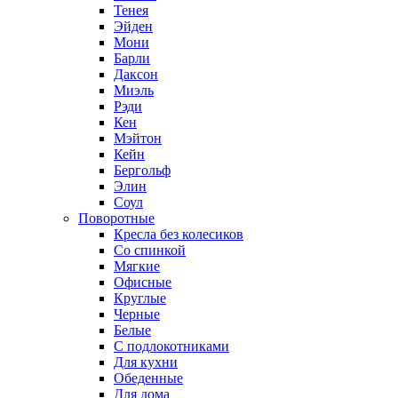
Тенея
Эйден
Мони
Барли
Даксон
Миэль
Рэди
Кен
Мэйтон
Кейн
Бергольф
Элин
Соул
Поворотные
Кресла без колесиков
Со спинкой
Мягкие
Офисные
Круглые
Черные
Белые
С подлокотниками
Для кухни
Обеденные
Для дома