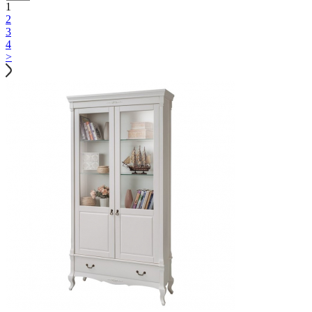
1
2
3
4
>