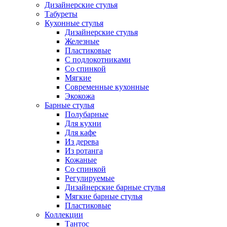
Дизайнерские стулья
Табуреты
Кухонные стулья
Дизайнерские стулья
Железные
Пластиковые
С подлокотниками
Со спинкой
Мягкие
Современные кухонные
Экокожа
Барные стулья
Полубарные
Для кухни
Для кафе
Из дерева
Из ротанга
Кожаные
Со спинкой
Регулируемые
Дизайнерские барные стулья
Мягкие барные стулья
Пластиковые
Коллекции
Тантос