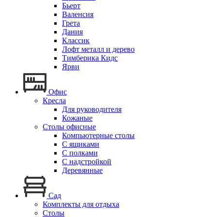
Бьерт
Валенсия
Грета
Дания
Классик
Лофт металл и дерево
Тимберика Кидс
Ярви
Офис
Кресла
Для руководителя
Кожаные
Столы офисные
Компьютерные столы
С ящиками
С полками
С надстройкой
Деревянные
Сад
Комплекты для отдыха
Столы