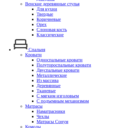
Венские деревянные стулья
Для кухни
Твердые
Коричневые
Орех
Слоновая кость
Классические
Спальня
Кровати
Односпальные кровати
Полутороспальные кровати
Двуспальные кровати
Металлические
Из массива
Деревянные
Тканевые
С мягким изголовьем
С подъемным механизмом
Матрасы
Наматрасники
Чехлы
Матрасы Сонум
Комоды