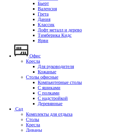
Бьерт
Валенсия
Грета
Дания
Классик
Лофт металл и дерево
Тимберика Кидс
Ярви
Офис
Кресла
Для руководителя
Кожаные
Столы офисные
Компьютерные столы
С ящиками
С полками
С надстройкой
Деревянные
Сад
Комплекты для отдыха
Столы
Кресла
Диваны