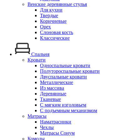
Венские деревянные стулья
Для кухни
Твердые
Коричневые
Орех
Слоновая кость
Классические
Спальня
Кровати
Односпальные кровати
Полутороспальные кровати
Двуспальные кровати
Металлические
Из массива
Деревянные
Тканевые
С мягким изголовьем
С подъемным механизмом
Матрасы
Наматрасники
Чехлы
Матрасы Сонум
Комоды