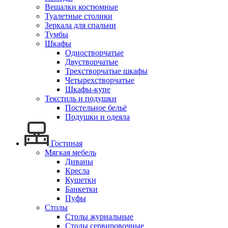
Вешалки костюмные
Туалетные столики
Зеркала для спальни
Тумбы
Шкафы
Одностворчатые
Двустворчатые
Трехстворчатые шкафы
Четырехстворчатые
Шкафы-купе
Текстиль и подушки
Постельное бельё
Подушки и одеяла
Гостиная
Мягкая мебель
Диваны
Кресла
Кушетки
Банкетки
Пуфы
Столы
Столы журнальные
Столы сервировочные