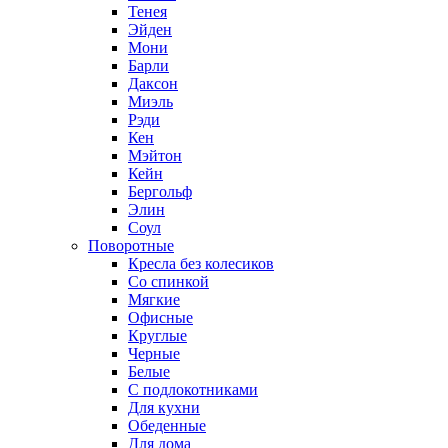
Тенея
Эйден
Мони
Барли
Даксон
Миэль
Рэди
Кен
Мэйтон
Кейн
Бергольф
Элин
Соул
Поворотные
Кресла без колесиков
Со спинкой
Мягкие
Офисные
Круглые
Черные
Белые
С подлокотниками
Для кухни
Обеденные
Для дома