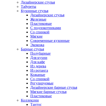
Дизайнерские стулья
Табуреты
Кухонные стулья
Дизайнерские стулья
Железные
Пластиковые
С подлокотниками
Со спинкой
Мягкие
Современные кухонные
Экокожа
Барные стулья
Полубарные
Для кухни
Для кафе
Из дерева
Из ротанга
Кожаные
Со спинкой
Регулируемые
Дизайнерские барные стулья
Мягкие барные стулья
Пластиковые
Коллекции
Тантос