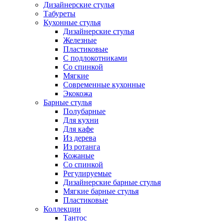
Дизайнерские стулья
Табуреты
Кухонные стулья
Дизайнерские стулья
Железные
Пластиковые
С подлокотниками
Со спинкой
Мягкие
Современные кухонные
Экокожа
Барные стулья
Полубарные
Для кухни
Для кафе
Из дерева
Из ротанга
Кожаные
Со спинкой
Регулируемые
Дизайнерские барные стулья
Мягкие барные стулья
Пластиковые
Коллекции
Тантос