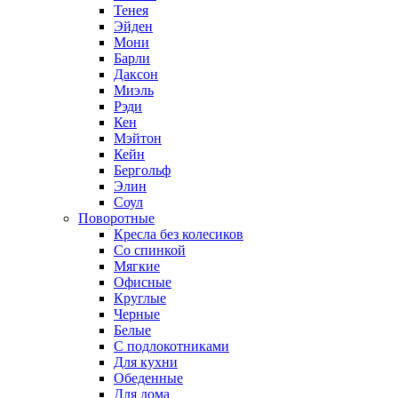
Тенея
Эйден
Мони
Барли
Даксон
Миэль
Рэди
Кен
Мэйтон
Кейн
Бергольф
Элин
Соул
Поворотные
Кресла без колесиков
Со спинкой
Мягкие
Офисные
Круглые
Черные
Белые
С подлокотниками
Для кухни
Обеденные
Для дома