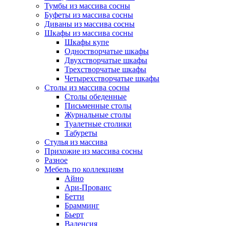
Тумбы из массива сосны
Буфеты из массива сосны
Диваны из массива сосны
Шкафы из массива сосны
Шкафы купе
Одностворчатые шкафы
Двухстворчатые шкафы
Трехстворчатые шкафы
Четырехстворчатые шкафы
Столы из массива сосны
Столы обеденные
Письменные столы
Журнальные столы
Туалетные столики
Табуреты
Стулья из массива
Прихожие из массива сосны
Разное
Мебель по коллекциям
Айно
Ари-Прованс
Бетти
Брамминг
Бьерт
Валенсия