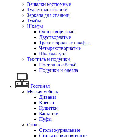
Вешалки костюмные
Туалетные столики
Зеркала для спальни
Тумбы
Шкафы
Одностворчатые
Двустворчатые
Трехстворчатые шкафы
Четырехстворчатые
Шкафы-купе
Текстиль и подушки
Постельное бельё
Подушки и одеяла
Гостиная
Мягкая мебель
Диваны
Кресла
Кушетки
Банкетки
Пуфы
Столы
Столы журнальные
Столы сервировочные