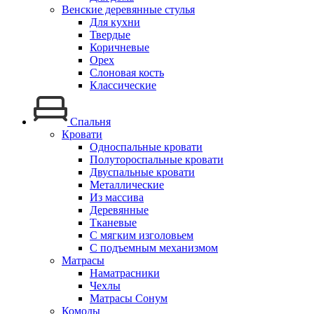
Венские деревянные стулья
Для кухни
Твердые
Коричневые
Орех
Слоновая кость
Классические
Спальня
Кровати
Односпальные кровати
Полутороспальные кровати
Двуспальные кровати
Металлические
Из массива
Деревянные
Тканевые
С мягким изголовьем
С подъемным механизмом
Матрасы
Наматрасники
Чехлы
Матрасы Сонум
Комоды