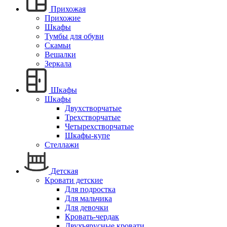
Прихожая
Прихожие
Шкафы
Тумбы для обуви
Скамьи
Вешалки
Зеркала
Шкафы
Шкафы
Двухстворчатые
Трехстворчатые
Четырехстворчатые
Шкафы-купе
Стеллажи
Детская
Кровати детские
Для подростка
Для мальчика
Для девочки
Кровать-чердак
Двухъярусные кровати