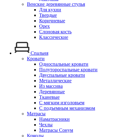
Венские деревянные стулья
Для кухни
Твердые
Коричневые
Орех
Слоновая кость
Классические
Спальня
Кровати
Односпальные кровати
Полутороспальные кровати
Двуспальные кровати
Металлические
Из массива
Деревянные
Тканевые
С мягким изголовьем
С подъемным механизмом
Матрасы
Наматрасники
Чехлы
Матрасы Сонум
Комоды