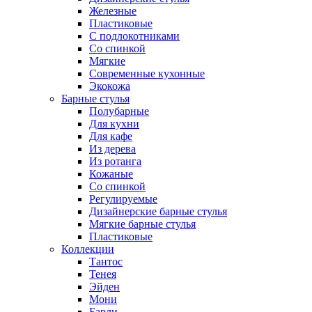
Железные
Пластиковые
С подлокотниками
Со спинкой
Мягкие
Современные кухонные
Экокожа
Барные стулья
Полубарные
Для кухни
Для кафе
Из дерева
Из ротанга
Кожаные
Со спинкой
Регулируемые
Дизайнерские барные стулья
Мягкие барные стулья
Пластиковые
Коллекции
Тантос
Тенея
Эйден
Мони
Барли