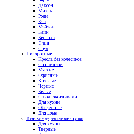
Даксон
Миэль
Рэди
Кен
Мэйтон
Кейн
Бергольф
Элин
Соул
Поворотные
Кресла без колесиков
Со спинкой
Мягкие
Офисные
Круглые
Черные
Белые
С подлокотниками
Для кухни
Обеденные
Для дома
Венские деревянные стулья
Для кухни
Твердые