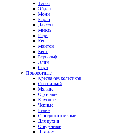
Тенея
Эйден
Мони
Барли
Даксон
Миэль
Рэди
Кен
Мэйтон
Кейн
Бергольф
Элин
Соул
Поворотные
Кресла без колесиков
Со спинкой
Мягкие
Офисные
Круглые
Черные
Белые
С подлокотниками
Для кухни
Обеденные
Для дома