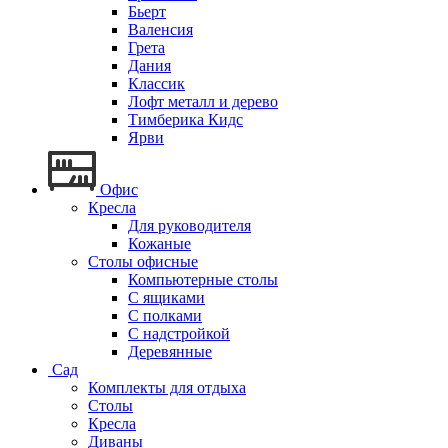
Бьерт
Валенсия
Грета
Дания
Классик
Лофт металл и дерево
Тимберика Кидс
Ярви
Офис
Кресла
Для руководителя
Кожаные
Столы офисные
Компьютерные столы
С ящиками
С полками
С надстройкой
Деревянные
Сад
Комплекты для отдыха
Столы
Кресла
Диваны