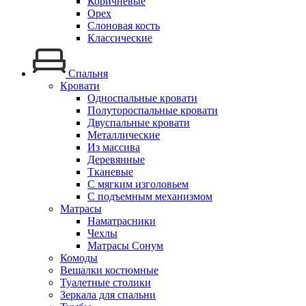
Коричневые
Орех
Слоновая кость
Классические
Спальня
Кровати
Односпальные кровати
Полутороспальные кровати
Двуспальные кровати
Металлические
Из массива
Деревянные
Тканевые
С мягким изголовьем
С подъемным механизмом
Матрасы
Наматрасники
Чехлы
Матрасы Сонум
Комоды
Вешалки костюмные
Туалетные столики
Зеркала для спальни