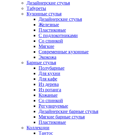
Дизайнерские стулья
Табуреты
Кухонные стулья
Дизайнерские стулья
Железные
Пластиковые
С подлокотниками
Со спинкой
Мягкие
Современные кухонные
Экокожа
Барные стулья
Полубарные
Для кухни
Для кафе
Из дерева
Из ротанга
Кожаные
Со спинкой
Регулируемые
Дизайнерские барные стулья
Мягкие барные стулья
Пластиковые
Коллекции
Тантос