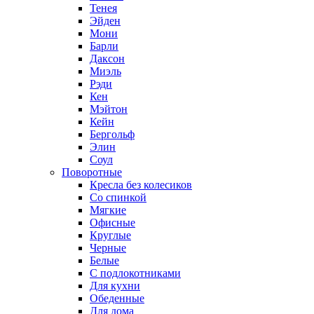
Тенея
Эйден
Мони
Барли
Даксон
Миэль
Рэди
Кен
Мэйтон
Кейн
Бергольф
Элин
Соул
Поворотные
Кресла без колесиков
Со спинкой
Мягкие
Офисные
Круглые
Черные
Белые
С подлокотниками
Для кухни
Обеденные
Для дома