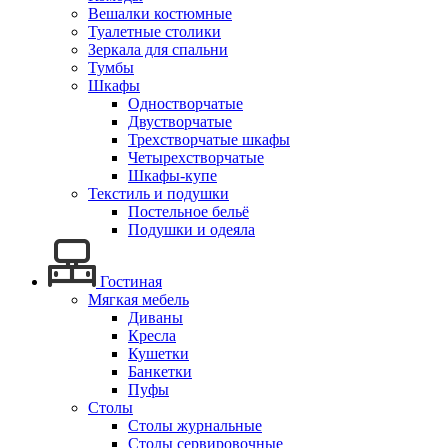
Вешалки костюмные
Туалетные столики
Зеркала для спальни
Тумбы
Шкафы
Одностворчатые
Двустворчатые
Трехстворчатые шкафы
Четырехстворчатые
Шкафы-купе
Текстиль и подушки
Постельное бельё
Подушки и одеяла
Гостиная
Мягкая мебель
Диваны
Кресла
Кушетки
Банкетки
Пуфы
Столы
Столы журнальные
Столы сервировочные