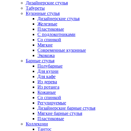
Дизайнерские стулья
Табуреты
Кухонные стулья
Дизайнерские стулья
Железные
Пластиковые
С подлокотниками
Со спинкой
Мягкие
Современные кухонные
Экокожа
Барные стулья
Полубарные
Для кухни
Для кафе
Из дерева
Из ротанга
Кожаные
Со спинкой
Регулируемые
Дизайнерские барные стулья
Мягкие барные стулья
Пластиковые
Коллекции
Тантос