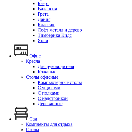
Бьерт
Валенсия
Грета
Дания
Классик
Лофт металл и дерево
Тимберика Кидс
Ярви
Офис
Кресла
Для руководителя
Кожаные
Столы офисные
Компьютерные столы
С ящиками
С полками
С надстройкой
Деревянные
Сад
Комплекты для отдыха
Столы