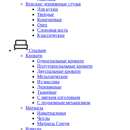
Венские деревянные стулья
Для кухни
Твердые
Коричневые
Орех
Слоновая кость
Классические
Спальня
Кровати
Односпальные кровати
Полутороспальные кровати
Двуспальные кровати
Металлические
Из массива
Деревянные
Тканевые
С мягким изголовьем
С подъемным механизмом
Матрасы
Наматрасники
Чехлы
Матрасы Сонум
Комоды